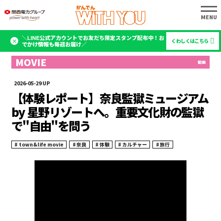
＼LINE公式アカウントでお友だち限定スタンプ配布中！お
くわしくはこちら
でかけ情報も毎週お届け／
2026-05-29
【体験レポート】奈良監獄ミュージアム
by 星野リゾートへ。重要文化財の監獄
で"自由"を問う
town&life movie
奈良
体験
カルチャー
旅行