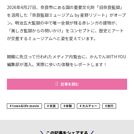
2026年4月27日、奈良市にある国の重要文化財「旧奈良監獄」
を活用した「奈良監獄ミュージアム by 星野リゾート」がオープ
ン。明治五大監獄の中で唯一全貌が残る赤レンガの建物が、
「美しき監獄からの問いかけ」をコンセプトに、歴史とアート
が交差するミュージアムへと姿を変えています。
開館に先立って行われたメディア内覧会に、かんでんWITH YOU
編集部が潜入。実際に歩いた体験をレポートします！
記事を読む
town&life movie
奈良
体験
カルチャー
旅行
この記事をシェアする