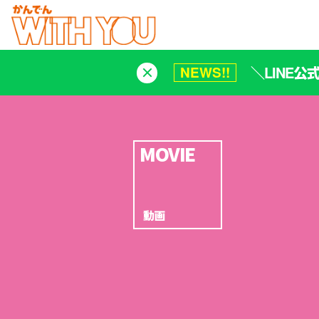
＼LINE
NEWS!!